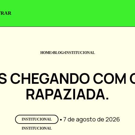
TRAR
TRAR
HOME
BLOG
INSTITUCIONAL
S CHEGANDO COM O
RAPAZIADA.
•
7 de agosto de 2026
INSTITUCIONAL
INSTAGRAM
INSTAGRAM
TIKTOK