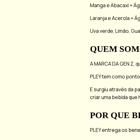
Manga e Abacaxi + Ág
Laranja e Acerola + Á
Uva verde, Limão, Gu
QUEM SOM
A MARCA DA GEN Z, q
PLEY tem como ponto d
E surgiu através da pa
criar uma bebida que h
POR QUE B
PLEY entrega os bene