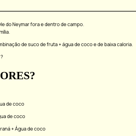
.
TIKTOK
PT
EN
ES
yle do Neymar fora e dentro de campo.
ília.
mbinação de suco de fruta + água de coco e de baixa caloria.
é?
BORES?
ua de coco
gua de coco
araná + Água de coco