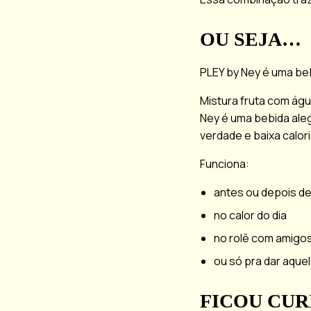
OU SEJA…
PLEY by Ney é uma bebi
Mistura fruta com ág
Ney é uma bebida alegr
verdade e baixa calor
Funciona:
antes ou depois de
no calor do dia
no rolê com amigo
ou só pra dar aquel
FICOU CUR