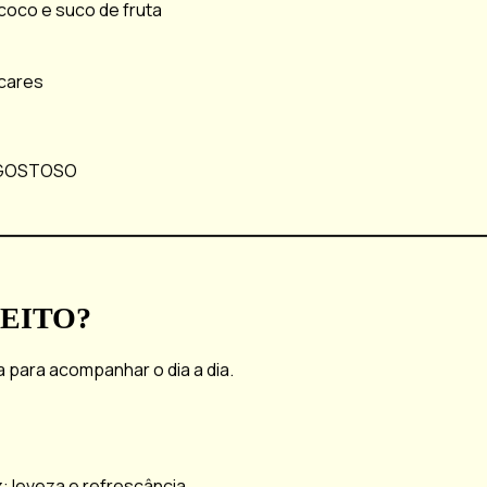
coco e suco de fruta
cares
 GOSTOSO
FEITO?
 para acompanhar o dia a dia.
 leveza e refrescância.