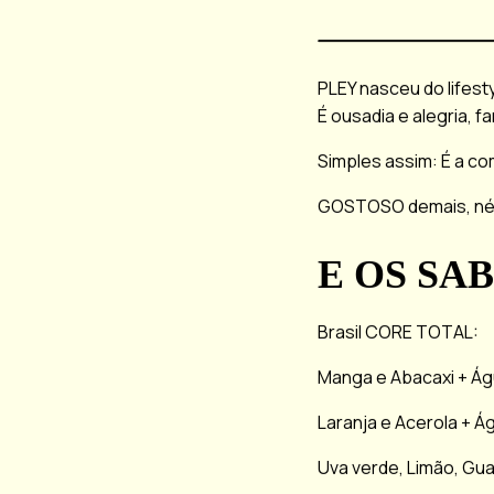
tá on
PLEY nasceu do lifest
É ousadia e alegria, fam
Simples assim: É a co
GOSTOSO demais, n
E OS SA
Brasil CORE TOTAL:
Manga e Abacaxi + Ág
Laranja e Acerola + Á
Uva verde, Limão, Gu