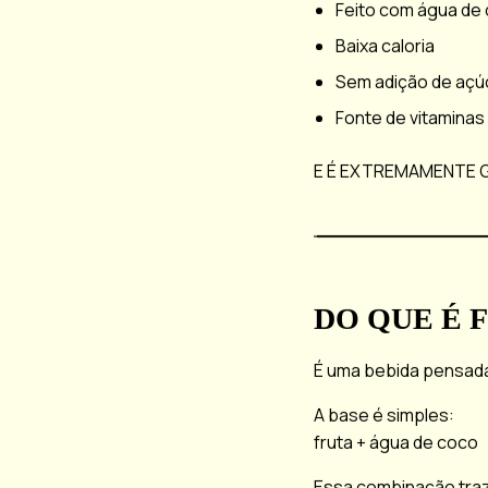
Feito com água de 
Baixa caloria
Sem adição de açú
Fonte de vitaminas
E É EXTREMAMENTE
DO QUE É 
É uma bebida pensada
A base é simples:
fruta + água de coco
Essa combinação traz: