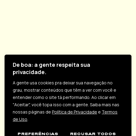
De boa: a gente respeita sua
privacidade.
A gente usa cookies pra deixar sua navegação no
grau, mostrar conteúdos que têm a ver com você e
entender como o site tá performando. Ao clicar em
"Aceitar", você topa isso com a gente. Saiba mais nas
nossas páginas de
Política de Privacidade
e
Termos
© #pleybyney - Todos os direitos reservados.
de Uso
.
Política de Privacidade
Termos de uso
PREFERÊNCIAS
RECUSAR TODOS